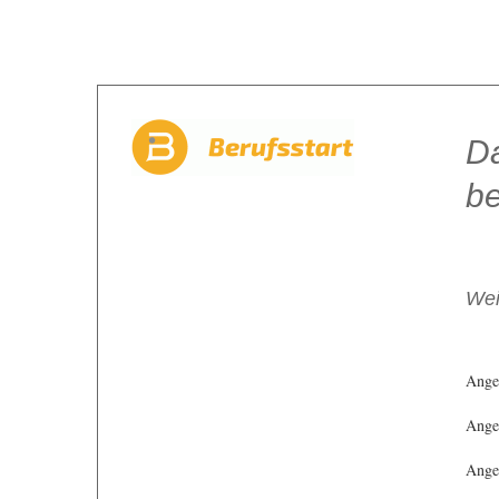
Da
be
Wei
Ange
Angeb
Angeb