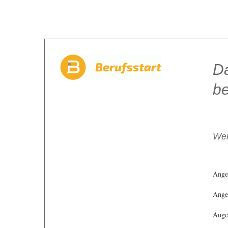
Da
be
Wei
Ange
Angeb
Angeb